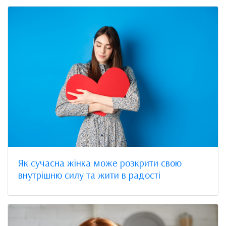
Як сучасна жінка може розкрити свою
внутрішню силу та жити в радості