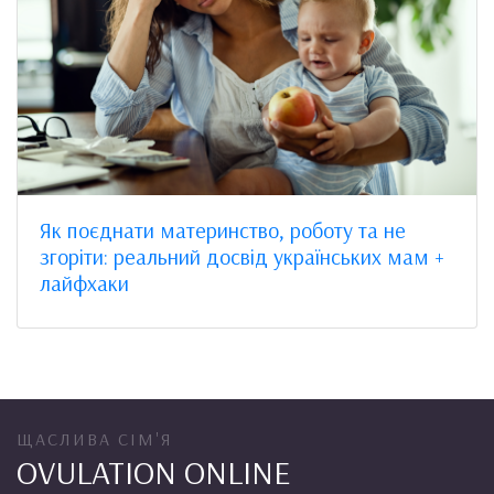
Як поєднати материнство, роботу та не
згоріти: реальний досвід українських мам +
лайфхаки
ЩАСЛИВА СІМ'Я
OVULATION ONLINE