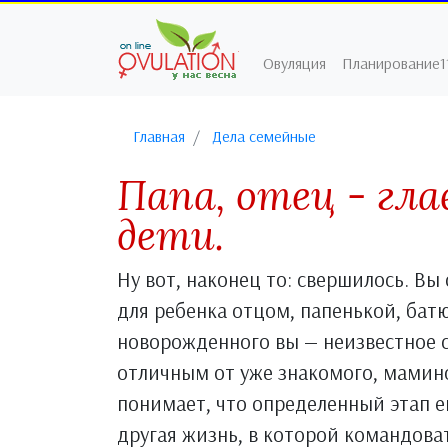
Овуляция
Планирование1
Главная
Дела семейные
Папа, отец - гла
дети.
Ну вот, наконец то: свершилось. Вы
для ребенка отцом, папенькой, батю
новорожденного вы — неизвестное с
отличным от уже знакомого, мамин
понимает, что определенный этап е
другая жизнь, в которой командова