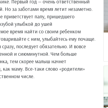
ихике. Первый год — очень ответственный
. Но за заботами время летит незаметно.
же приветствует папу, пришедшего
озубой улыбкой до ушей
амое время найти со своим ребенком
говаривайте с ним, улыбайтесь ему почаще.
 сразу, последует обязательно. И вовсе
венной и сиюминутной. Чем больше
енка, тем скорее малыш начнет
 как маму. Все-таки слово «родители»
ственном числе.