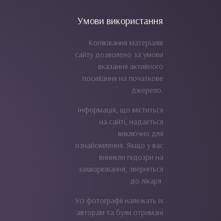
Умови використання
Копіювання матеріалів
сайту дозволено за умови
вказання активного
посилання на початкове
джерело.
Інформація, що міститься
на сайті, надається
виключно для
ознайомлення. Якщо у вас
виникли підозри на
захворювання, зверніться
до лікаря.
Усі фотографії належать їх
авторам та були отримані