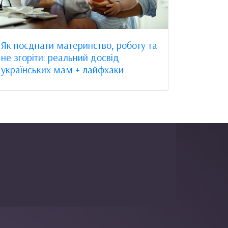
Як поєднати материнство, роботу та
не згоріти: реальний досвід
українських мам + лайфхаки