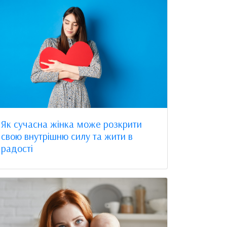
Як сучасна жінка може розкрити
свою внутрішню силу та жити в
радості