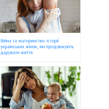
Війна та материнство: історії
українських жінок, які продовжують
дарувати життя