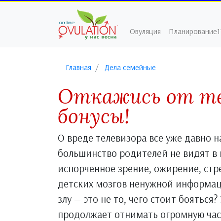
Овуляция
Планирование1
Главная
Дела семейные
Откажись от те
бонусы!
О вреде телевизора все уже давно н
большинство родителей не видят в
испорченное зрение, ожирение, стр
детских мозгов ненужной информац
злу — это не то, чего стоит бояться
продолжает отнимать огромную част