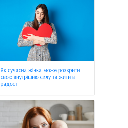
Як сучасна жінка може розкрити
свою внутрішню силу та жити в
радості