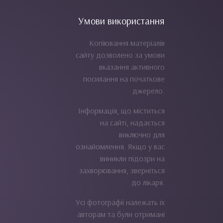
Умови використання
Копіювання матеріалів
сайту дозволено за умови
вказання активного
посилання на початкове
джерело.
Інформація, що міститься
на сайті, надається
виключно для
ознайомлення. Якщо у вас
виникли підозри на
захворювання, зверніться
до лікаря.
Усі фотографії належать їх
авторам та були отримані