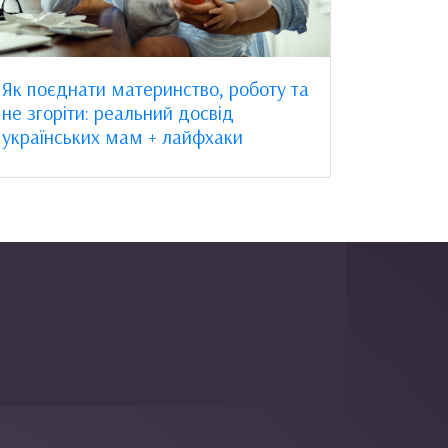
Як поєднати материнство, роботу та
не згоріти: реальний досвід
українських мам + лайфхаки