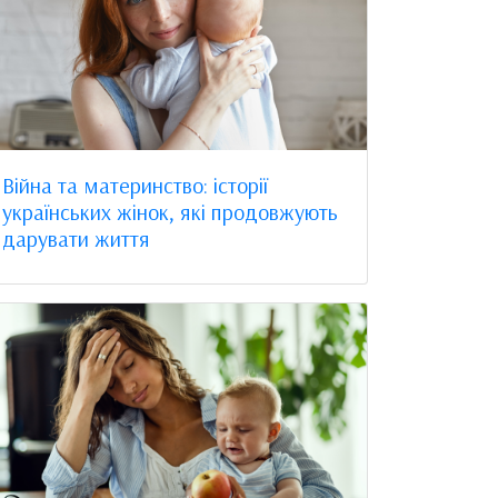
Війна та материнство: історії
українських жінок, які продовжують
дарувати життя