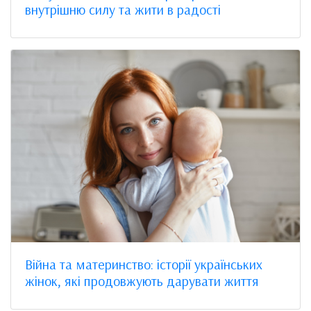
внутрішню силу та жити в радості
Війна та материнство: історії українських
жінок, які продовжують дарувати життя