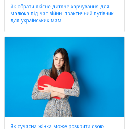
Як обрати якісне дитяче харчування для
малюка під час війни: практичний путівник
для українських мам
Як сучасна жінка може розкрити свою