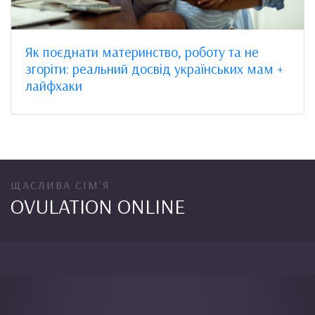
Як поєднати материнство, роботу та не
згоріти: реальний досвід українських мам +
лайфхаки
ЩАСЛИВА СІМ'Я
OVULATION ONLINE