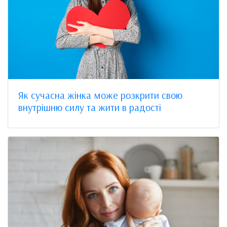
Як сучасна жінка може розкрити свою
внутрішню силу та жити в радості