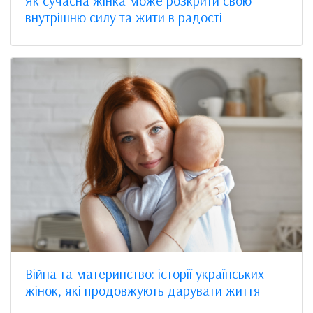
Як сучасна жінка може розкрити свою
внутрішню силу та жити в радості
Війна та материнство: історії українських
жінок, які продовжують дарувати життя