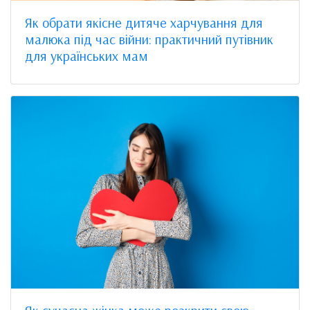
Як обрати якісне дитяче харчування для
малюка під час війни: практичний путівник
для українських мам