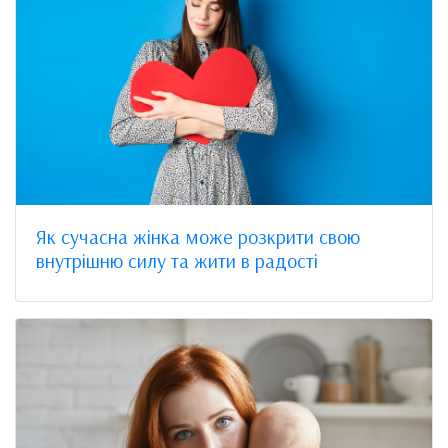
Як сучасна жінка може розкрити свою
внутрішню силу та жити в радості