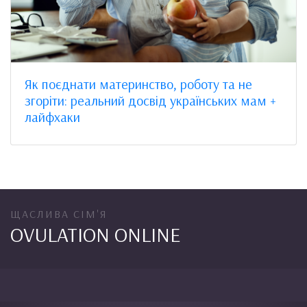
Як поєднати материнство, роботу та не
згоріти: реальний досвід українських мам +
лайфхаки
ЩАСЛИВА СІМ'Я
OVULATION ONLINE