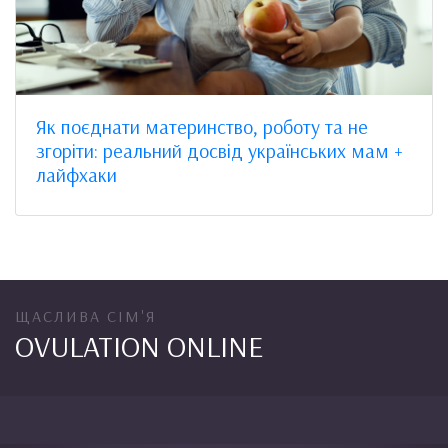
Як поєднати материнство, роботу та не
згоріти: реальний досвід українських мам +
лайфхаки
ЩАСЛИВА СІМ'Я
OVULATION ONLINE