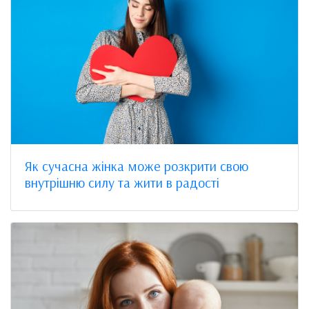
Як сучасна жінка може розкрити свою
внутрішню силу та жити в радості