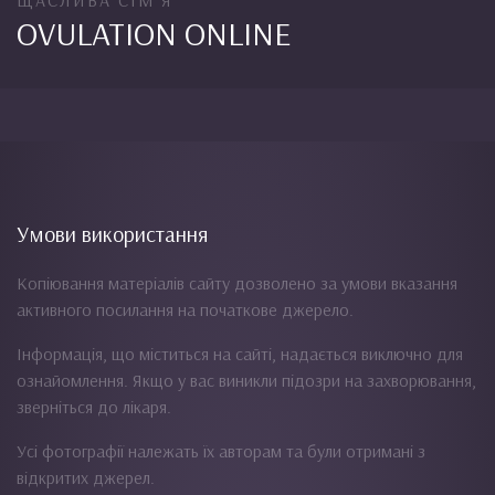
ЩАСЛИВА СІМ'Я
OVULATION ONLINE
Умови використання
Копіювання матеріалів сайту дозволено за умови вказання
активного посилання на початкове джерело.
Інформація, що міститься на сайті, надається виключно для
ознайомлення. Якщо у вас виникли підозри на захворювання,
зверніться до лікаря.
Усі фотографії належать їх авторам та були отримані з
відкритих джерел.