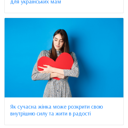
для українських мам
Як сучасна жінка може розкрити свою
внутрішню силу та жити в радості