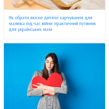
Як обрати якісне дитяче харчування для
малюка під час війни: практичний путівник
для українських мам