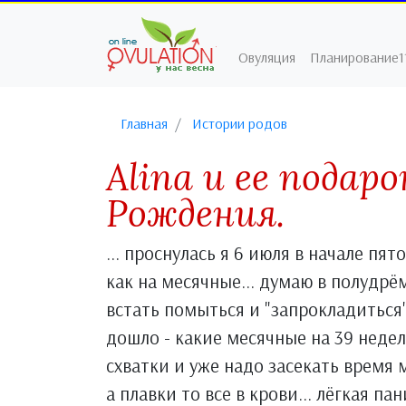
Овуляция
Планирование1
Главная
Истории родов
Alina и ее подар
Рождения.
... проснулась я 6 июля в начале пято
как на месячные... думаю в полудрём
встать помыться и "запрокладиться".
дошло - какие месячные на 39 недел
схватки и уже надо засекать время м
а плавки то все в крови... лёгкая па