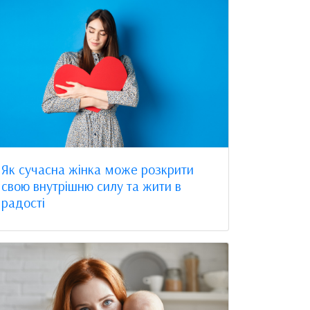
Як сучасна жінка може розкрити
свою внутрішню силу та жити в
радості