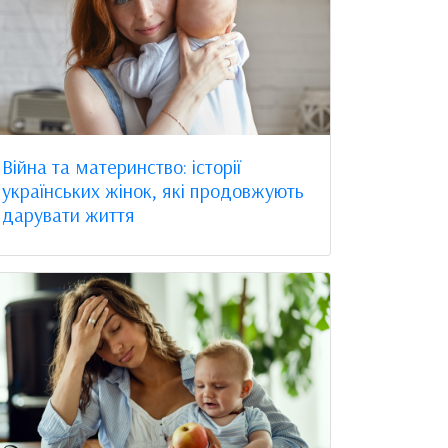
Війна та материнство: історії
українських жінок, які продовжують
дарувати життя