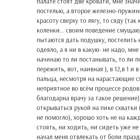
палате стоят две кровати, мне зна
постелью, а второе железно-пружини
красоту сверху то лягу, то сяду (так 
коленки... своим поведение смущаю,
пытаются дать подушку, постелить 
одеяло, а я ни в какую- не надо, мн
начинаю то ли постанывать, то ли п
пережить, вот, наивная ), в 12,в 1 и
пальца, несмотря на нарастающие сх
неприятное во всём процессе родов
благодарна врачу за такое решение
открываться рукой на пике схватки 
не помогло), хорошо хоть не на кажд
стоять, ни ходить, ни сидеть уже не 
начал меня отвлекать от боли празд