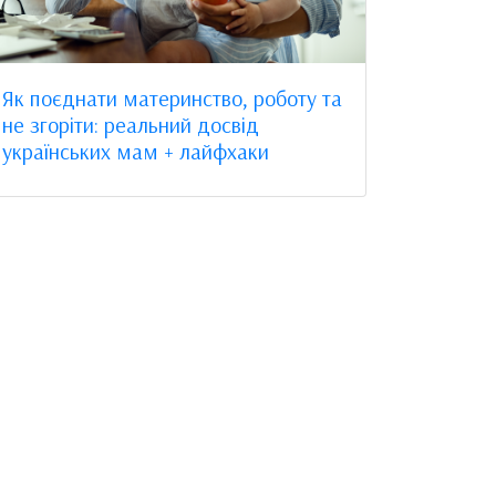
Як поєднати материнство, роботу та
не згоріти: реальний досвід
українських мам + лайфхаки