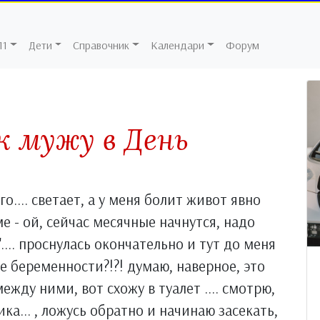
11
Дети
Справочник
Календари
Форум
ок мужу в День
го.... светает, а у меня болит живот явно
е - ой, сейчас месячные начнутся, надо
... проснулась окончательно и тут до меня
е беременности?!?! думаю, наверное, это
ежду ними, вот схожу в туалет .... смотрю,
ника... , ложусь обратно и начинаю засекать,