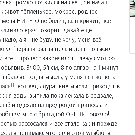
очка громко появился на свет, он начал
а живот тёпленькое, мокрое, родное
у меня НИЧЕГО не болит, сын кричит, всё
клинило врач говорит, давай ещё
адо, а я - не буду, не хочу, меня всё
икнул (первый раз за целый день повысил
 и всё... процесс закончился... лежу смотрю
объявив, 3400, 54 см, 8 по апгар на 1 минут
я забавляет одна мысль, у меня нет живота
лась!!! вот ведь дурацкие мысли приходят в
 ж я воды выпила пока лежала в родзале,
 ещё и одеяло из предродой принесла и
 вообщем мне с бригадой ОЧЕНЬ повезло!
ностью рассосался и всё стало как и прежде
ся, а я понимаю, что ради этой улыбки я