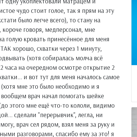
чит одну укоплектовали матрацем и
стое чудо стоит голое, так я прям на эту
кстати было легче всего), то стану на
 короче говоря, медперсонал, мне
на голую кровать принесённое для меня
е ТАК хорошо, схватки через 1 минуту,
одвывать (хотя собиралась молча всё
 в 2 часа на очередном осмотре открытие 2
ватки... и вот тут для меня началось самое
 (хотя мне это было необходимо и я
) вообщем врач начал помогать шейке
(до этого мне ещё что-то кололи, видимо
ой... сделали "перерывчик", легла, ни
могу, врач сел рядом, взял меня за руку и
ными разговорами, спасибо ему за это! я