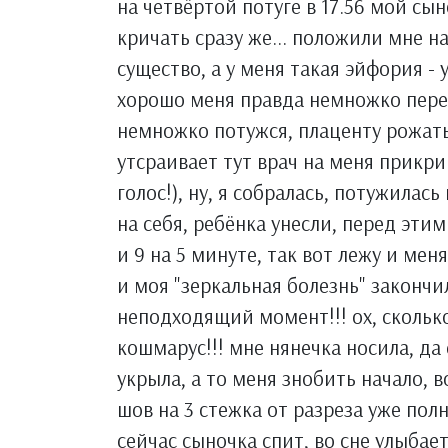
на четвёртой потуге в 17.56 мой сын
кричать сразу же... положили мне н
существо, а у меня такая эйфория - 
хорошо меня правда немножко пере
немножко потужся, плаценту рожать н
утсраивает тут врач на меня прикр
голос!), ну, я собралась, потужилась
на себя, ребёнка унесли, перед этим 
и 9 на 5 минуте, так вот лежу и мен
и моя "зеркальная болезнь" закончи
неподходящий момент!!! ох, сколько
кошмарус!!! мне нянечка носила, да
укрыла, а то меня знобить начало,
шов на 3 стежка от разреза уже пол
сейчас сыночка спит, во сне улыбает