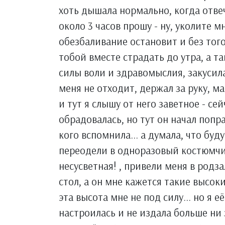
хоть дышала нормально, когда отвеч
около 3 часов прошу - ну, уколите мн
обезбаливание остановит и без тог
тобой вместе страдать до утра, а та
силы воли и здравомыслия, закусила 
меня не отходит, держал за руку, м
и тут я слышу от него заветное - се
обрадовалась, но тут он начал попра
кого вспомнила... а думала, что буду
переодели в одноразовый костюмчик:
несусветная! , привели меня в родза
стол, а он мне кажется такие высоки
эта высота мне не под силу... но я е
настроилась и не издала больше ни з