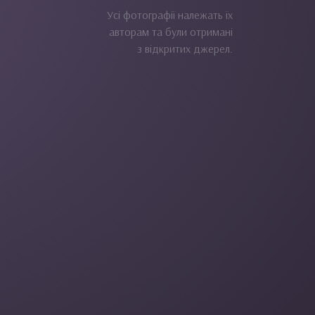
Усі фотографії належать їх
авторам та були отримані
з відкритих джерел.