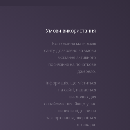
Умови використання
Копіювання матеріалів
сайту дозволено за умови
вказання активного
посилання на початкове
джерело.
Інформація, що міститься
на сайті, надається
виключно для
ознайомлення. Якщо у вас
виникли підозри на
захворювання, зверніться
до лікаря.