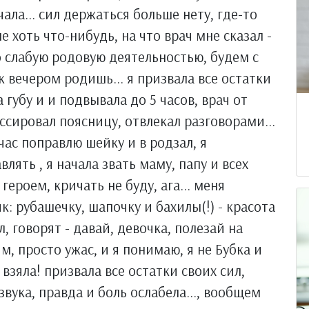
ала... сил держаться больше нету, где-то
е хоть что-нибудь, на что врач мне сказал -
о слабую родовую деятельностью, будем с
к вечером родишь... я призвала все остатки
губу и и подвывала до 5 часов, врач от
ассировал поясницу, отвлекал разговорами...
йчас поправлю шейку и в родзал, я
влять , я начала звать маму, папу и всех
 героем, кричать не буду, ага... меня
 рубашечку, шапочку и бахилы(!) - красота
л, говорят - давай, девочка, полезай на
м, просто ужас, и я понимаю, я не Бубка и
ё взяла! призвала все остатки своих сил,
вука, правда и боль ослабела..., вообщем