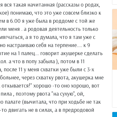
 я вся такая начитанная (рассказы о родах,
ое) понимаю, что это уже совсем близко к
ем в 6.00 я уже была в роддоме с той же
ли меня . а родовая деятельность только
ягчаться, а я то думала, что я там уже с
 настраиваю себя на терпение.... к 9
тие на 1 палец... говорит акушерке сделать
л. а что в попу забыла ), потом в 11
а, после 11 у меня схватки уже были с 3-х
ольнее, через схватку рвота, акушерка мне
а откывается!" хорошо -то оно хорошо, вот
 пила , поэтому рвота "на сухую", ой,
по палате (вычитала, что при ходьбе не так
и-то двигать не в силах, а в предродовой