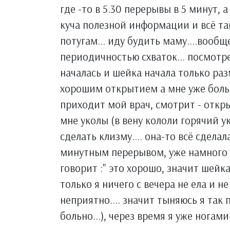
где -то в 5.30 перерывы в 5 минут, а
куча полезной информации и всё так
потугам... иду будить маму....вообщ
периодичностью схваток... посмотре
началась и шейка начала только разм
хорошим открытием а мне уже больно
приходит мой врач, смотрит - откры
мне уколы (в вену кололи горячий уко
сделать клизму.... она-то всё сделал
минутным перерывом, уже намного б
говорит :" это хорошо, значит шейк
только я ничего с вечера не ела и не
неприятно.... значит тыняюсь я так 
больно...), через время я уже ногам